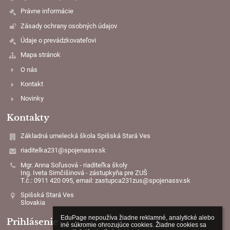
Právne informácie
Zásady ochrany osobných údajov
Údaje o prevádzkovateľovi
Mapa stránok
O nás
Kontakt
Novinky
Kontakty
Základná umelecká škola Spišská Stará Ves
riaditelka231@spojenassv.sk
Mgr. Anna Soľusová - riaditeľka školy
Ing. Iveta Simčišinová - zástupkyňa pre ZUŠ
T.č.: 0911 420 095, email: zastupca231zus@spojenassv.sk
Spišská Stará Ves
Slovakia
EduPage nepoužíva žiadne reklamné, analytické alebo 
Prihlásenie
iné súkromie ohrozujúce cookies. Žiadne cookies sa 