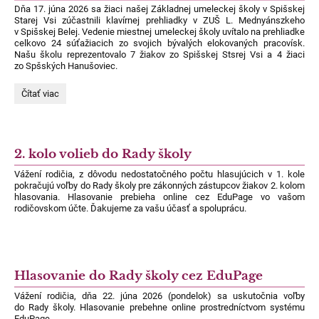
Dňa 17. júna 2026 sa žiaci našej Základnej umeleckej školy v Spišskej
Starej Vsi zúčastnili klavírnej prehliadky v ZUŠ L. Mednyánszkeho
v Spišskej Belej. Vedenie miestnej umeleckej školy uvítalo na prehliadke
celkovo 24 súťažiacich zo svojich bývalých elokovaných pracovísk.
Našu školu reprezentovalo 7 žiakov zo Spišskej Stsrej Vsi a 4 žiaci
zo Spšských Hanušoviec.
Klavírna
Čítať viac
prehliadka
v
Spišskej
Belej:
2. kolo volieb do Rady školy
Vážení rodičia, z dôvodu nedostatočného počtu hlasujúcich v 1. kole
pokračujú voľby do Rady školy pre zákonných zástupcov žiakov 2. kolom
hlasovania. Hlasovanie prebieha online cez EduPage vo vašom
rodičovskom účte.
Ďakujeme za vašu účasť a spoluprácu.
Hlasovanie do Rady školy cez EduPage
Vážení rodičia, dňa 22. júna 2026 (pondelok) sa uskutočnia voľby
do Rady školy. Hlasovanie prebehne online prostredníctvom systému
EduPage.