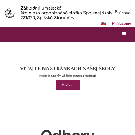
Základná umelecká
škola ako organizačná zložka Spojenej školy, Štúrova
231/123, Spišská Stará Ves
Prihlásenie
Hlavná
stránka
VITAJTE NA STRÁNKACH NAŠEJ ŠKOLY
Hudba je zjavením vyššieho rozumu a múdrosti
Čítať viac