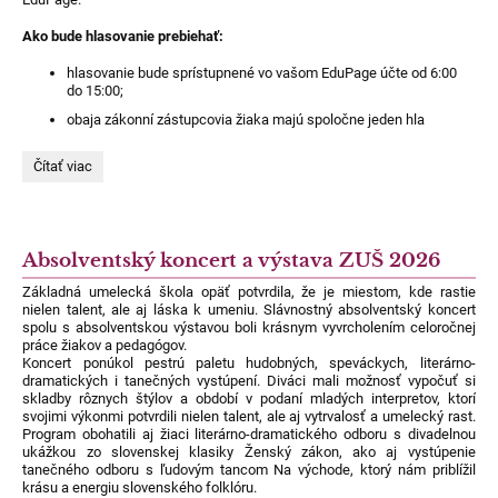
Ako bude hlasovanie prebiehať:
hlasovanie bude sprístupnené vo vašom EduPage účte od 6:00
do 15:00;
obaja zákonní zástupcovia žiaka majú spoločne jeden hla
Hlasovanie
Čítať viac
do
Rady
školy
cez
EduPage:
Absolventský koncert a výstava ZUŠ 2026
Základná umelecká škola opäť potvrdila, že je miestom, kde rastie
nielen talent, ale aj láska k umeniu. Slávnostný absolventský koncert
spolu s absolventskou výstavou boli krásnym vyvrcholením celoročnej
práce žiakov a pedagógov.
Koncert ponúkol pestrú paletu hudobných, speváckych, literárno-
dramatických i tanečných vystúpení. Diváci mali možnosť vypočuť si
skladby rôznych štýlov a období v podaní mladých interpretov, ktorí
svojimi výkonmi potvrdili nielen talent, ale aj vytrvalosť a umelecký rast.
Program obohatili aj žiaci literárno-dramatického odboru s divadelnou
ukážkou zo slovenskej klasiky Ženský zákon, ako aj vystúpenie
tanečného odboru s ľudovým tancom Na východe, ktorý nám priblížil
krásu a energiu slovenského folklóru.