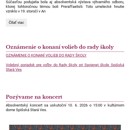
Súčasťou podujatia bola aj absolventská výstava výtvarného odboru,
ktorej tohtoročnou témou boli Preraffaelisti. Toto umelecké hnutie
vzniklo v 19. storočí v An
Absolventský
Čítať viac
koncert
a
výstava
ZUŠ
2026:
Oznámenie o konaní volieb do rady školy
OZNÁMENIE O KONANÍ VOLIEB DO RADY ŠKOLY
Volebný poriadok pre voľby do Rady školy pri Spojenej škole Spišská
Stará Ves
Pozývame na koncert
Absolventský koncert sa uskutoční 10. 6. 2026 o 15:00 v kultúrnom
dome Spišská Stará Ves.