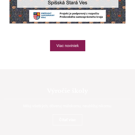
Viac noviniek
Výročie školy
Miluj všetkých, dôveruj málokomu, neubližuj nikomu.
Čítať viac